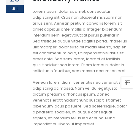
JUL
Lorem ipsum dolor sit amet, consectetur
adipiscing elit. Cras non placerat mi. Etiam non
tellus sem. Aenean pretium convallis lorem, sit
amet dapibus ante mollis a. Integer bibendum
interdum sem, eget volutpat purus pulvinar in.
Sed tristique augue vitae sagittis porta. Phasellus
ullamcorper, dolor suscipit mattis viverra, sapien
elit condimentum odio, ut imperdiet nisi risus sit
amet ante. Sed sem lorem, laoreet et facilisis
quis, tincidunt non lorem. Etiam tempus, dolor in
sollicitudin faucibus, sem massa accumsan erat.
Aenean lorem diam, venenatis nec venenatis id,
adipiscing ac massa. Nam vel dui eget justo
dictum pretium a rhoncus ipsum. Donec
venenatis erat tincidunt nunc suscipit, sit amet
bibendum lacus posuere. Sed scelerisque, dolor
a pharetra sodales, mi augue consequat
sapien, et interdum tellus leo et nunc. Nunc
imperdiet eu libero ut imperdiet.